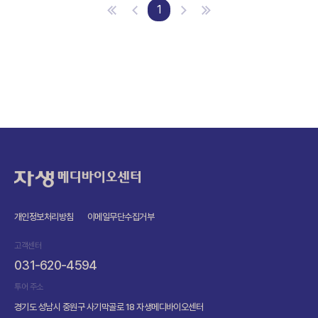
1
처음
이전
다음
마지막
자생메디바이오센터
개인정보처리방침
이메일무단수집거부
고객센터
031-620-4594
투어 주소
경기도 성남시 중원구 사기막골로 18 자생메디바이오센터