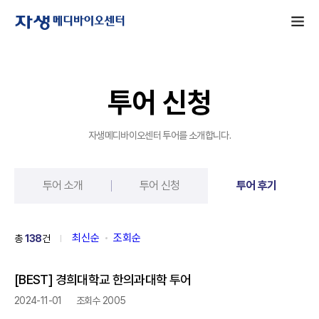
자생메디바이오센터
메뉴
투어 신청
홈
자생메디바이오센터 투어를 소개합니다.
투어 소개
투어 신청
투어 후기
최신순
조회순
총
138
건
[BEST] 경희대학교 한의과대학 투어
2024-11-01
조회수 2005