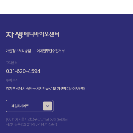
자생메디바이오센터
개인정보처리방침
이메일무단수집거부
고객센터
031-620-4594
투어 주소
경기도 성남시 중원구 사기막골로 18 자생메디바이오센터
패밀리사이트
[06110] 서울시 강남구 강남대로 536 (논현동)
사업자등록번호 211-90-11471 신준식